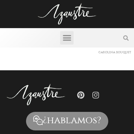
carolina bouquet
¿hablamos?