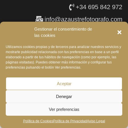
+34 695 842 972
info@azaustrefotografo.com
Gestionar el consentimiento de
HOME
»
carolina bouquet
las cookies
Aviso Legal
Política de Privacidad
Política de Cookies
Política de Accesibilidad
Mapa web
Utilizamos cookies propias y de terceros para analizar nuestros servicios y
mostrarte publicidad relacionada con tus preferencias en base a un perfil
elaborado a partir de tus hábitos de navegación (como por ejemplo, las
páginas visitadas). Puedes obtener más información y configurar tus
FINANCIADO POR LA UNIÓN EUROPEA CON EL PROGRAMA KIT DIGITAL
preferencias pulsando el botón Ver preferencias.
POR LOS FONDOS NEXT GENERATION (EU) DEL MECANISMO DE
RECUPERACIÓN Y RESILENCIA
Aceptar
Denegar
Ver preferencias
Política de Cookies
Política de Privacidad
Aviso Legal