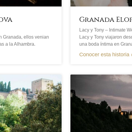
dova
Granada Elo
Lacy y Tony – Intimate W
n Granada, ellos venian
Lacy y Tony viajaron de
as a la Alhambra.
una boda íntima en Gran
Conocer esta historia 