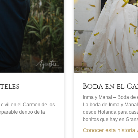
teles
Boda en el Ca
Inma y Manal – Boda de 
civil en el Carmen de los
La boda de Inma y Manal,
parable dentro de la
desde Holanda para casa
bonitos que hay en Grana
Conocer esta historia 