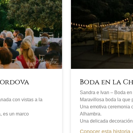
 Cordova
Boda en la C
Sandra e Ivan – Boda en
nada con vistas a la
Maravillosa boda la que p
Una emotiva ceremonia ci
a, es un marco
Alhambra.
Una delicada decoración 
Conocer esta historia 