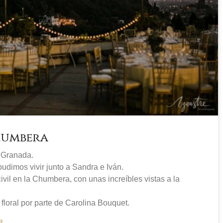
humbera
 Granada.
udimos vivir junto a Sandra e Iván.
vil en la Chumbera, con unas increíbles vistas a la
floral por parte de Carolina Bouquet.
»